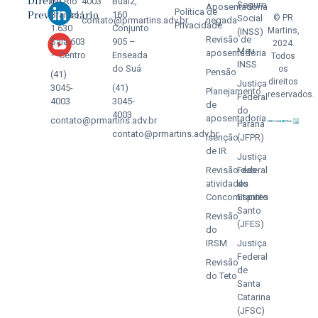
Direito
do Rio
4003
Buaiz,
Seguro
Aposentadoria
Política de
Previdenciário
Branco,
160
Social
© PR
contato@prmartins.adv.br
negada
Privacidade
1.630
Conjunto
Martins,
(INSS)
Revisão de
Sala 603
905 –
2024.
Meu
aposentadoria
– Centro
Enseada
Todos
INSS
do Suá
os
Pensão
(41)
direitos
Justiça
3045-
(41)
Planejamento
reservados.
Federal
4003
3045-
de
do
4003
aposentadoria
contato@prmartins.adv.br
Paraná
contato@prmartins.adv.br
Isenção
(JFPR)
de IR
Justiça
Revisão das
Federal
atividades
do
Concomitantes
Espirito
Santo
Revisão
(JFES)
do
IRSM
Justiça
Federal
Revisão
de
do Teto
Santa
Catarina
(JFSC)