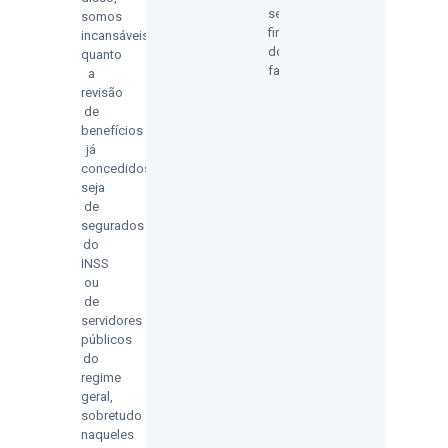
segurança
somos
financeira
incansáveis
dos
quanto
familiares.
a
revisão
de
benefícios
já
concedidos,
seja
de
segurados
do
INSS
ou
de
servidores
públicos
do
regime
geral,
sobretudo
naqueles