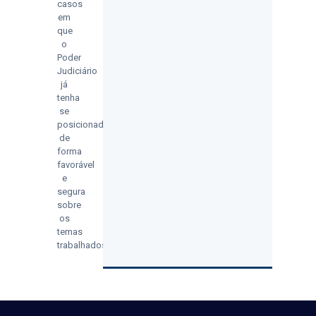
casos
em
que
o
Poder
Judiciário
já
tenha
se
posicionado
de
forma
favorável
e
segura
sobre
os
temas
trabalhados.