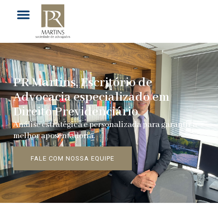
PR Martins, Escritório de
Advocacia especializado em
Direito Previdenciário
Análise estratégica e personalizada para garantir a
melhor aposentadoria.
FALE COM NOSSA EQUIPE