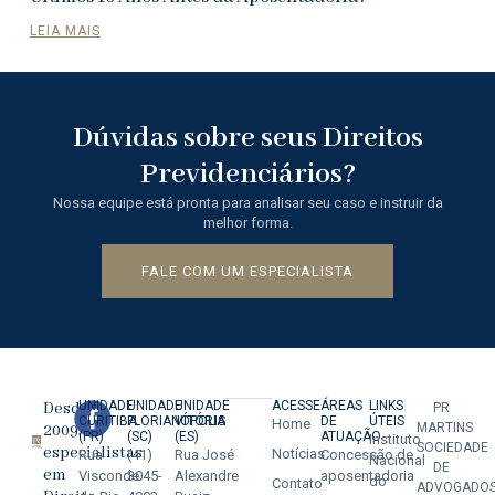
LEIA MAIS
Dúvidas sobre seus Direitos
Previdenciários?
Nossa equipe está pronta para analisar seu caso e instruir da
melhor forma.
FALE COM UM ESPECIALISTA
UNIDADE
UNIDADE
UNIDADE
ACESSE
ÁREAS
LINKS
Desde
PR
CURITIBA
FLORIANÓPOLIS
VITÓRIA
DE
ÚTEIS
Home
MARTINS
2009,
(PR)
(SC)
(ES)
ATUAÇÃO
Instituto
SOCIEDADE
especialistas
Notícias
Rua
(41)
Rua José
Concessão de
Nacional
DE
em
Visconde
3045-
Alexandre
aposentadoria
do
Contato
ADVOGADO