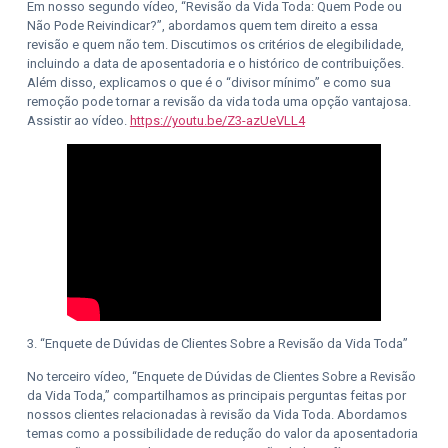
Em nosso segundo vídeo, “Revisão da Vida Toda: Quem Pode ou
Não Pode Reivindicar?”, abordamos quem tem direito a essa
revisão e quem não tem. Discutimos os critérios de elegibilidade,
incluindo a data de aposentadoria e o histórico de contribuições.
Além disso, explicamos o que é o “divisor mínimo” e como sua
remoção pode tornar a revisão da vida toda uma opção vantajosa.
Assistir ao vídeo.
https://youtu.be/Z3-azUeVLL4
3. “Enquete de Dúvidas de Clientes Sobre a Revisão da Vida Toda”
No terceiro vídeo, “Enquete de Dúvidas de Clientes Sobre a Revisão
da Vida Toda,” compartilhamos as principais perguntas feitas por
nossos clientes relacionadas à revisão da Vida Toda. Abordamos
temas como a possibilidade de redução do valor da aposentadoria