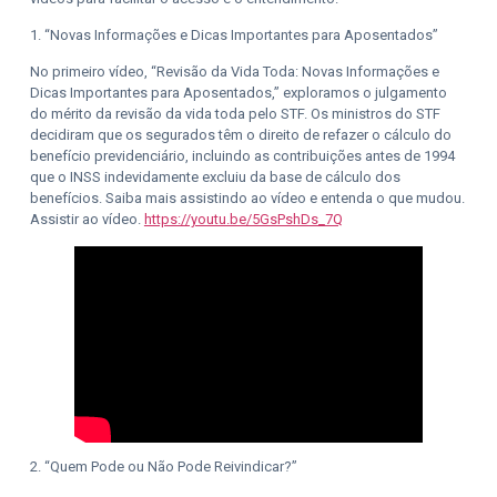
1. “Novas Informações e Dicas Importantes para Aposentados”
No primeiro vídeo, “Revisão da Vida Toda: Novas Informações e
Dicas Importantes para Aposentados,” exploramos o julgamento
do mérito da revisão da vida toda pelo STF. Os ministros do STF
decidiram que os segurados têm o direito de refazer o cálculo do
benefício previdenciário, incluindo as contribuições antes de 1994
que o INSS indevidamente excluiu da base de cálculo dos
benefícios. Saiba mais assistindo ao vídeo e entenda o que mudou.
Assistir ao vídeo.
https://youtu.be/5GsPshDs_7Q
2. “Quem Pode ou Não Pode Reivindicar?”