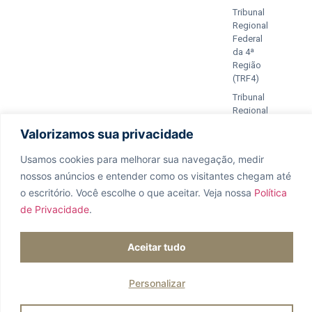
Tribunal
Regional
Federal
da 4ª
Região
(TRF4)
Tribunal
Regional
Federal
Valorizamos sua privacidade
da 2ª
Região
Usamos cookies para melhorar sua navegação, medir
(TRF2)
nossos anúncios e entender como os visitantes chegam até
Tribunal
o escritório. Você escolhe o que aceitar. Veja nossa
Política
Regional
de Privacidade
.
Federal
da 1ª
Região
Aceitar tudo
(TRF1)
Ordem dos
Advogados
Personalizar
do Brasil
(OAB)