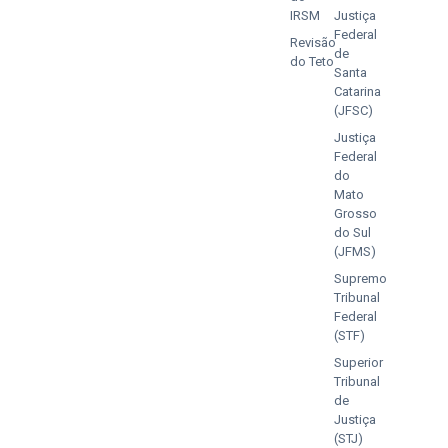
IRSM
Justiça
Federal
Revisão
de
do Teto
Santa
Catarina
(JFSC)
Justiça
Federal
do
Mato
Grosso
do Sul
(JFMS)
Supremo
Tribunal
Federal
(STF)
Superior
Tribunal
de
Justiça
(STJ)