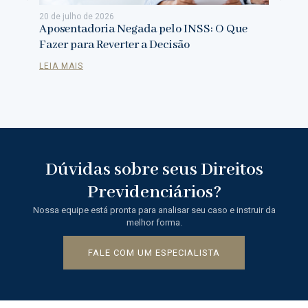
20 de julho de 2026
24 de jul
Aposentadoria Negada pelo INSS: O Que
Aposent
Fazer para Reverter a Decisão
Previde
LEIA MAIS
LEIA MA
Dúvidas sobre seus Direitos
Previdenciários?
Nossa equipe está pronta para analisar seu caso e instruir da
melhor forma.
FALE COM UM ESPECIALISTA