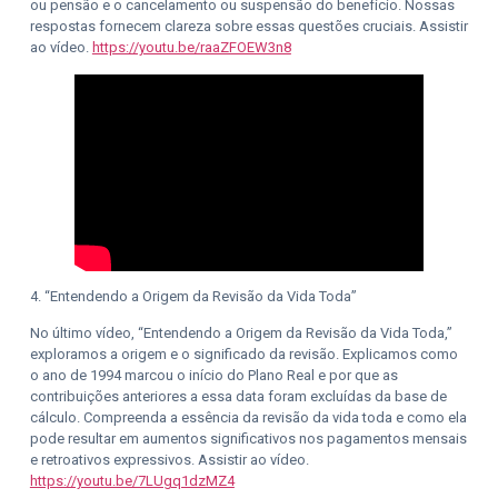
ou pensão e o cancelamento ou suspensão do benefício. Nossas
respostas fornecem clareza sobre essas questões cruciais. Assistir
ao vídeo.
https://youtu.be/raaZFOEW3n8
4. “Entendendo a Origem da Revisão da Vida Toda”
No último vídeo, “Entendendo a Origem da Revisão da Vida Toda,”
exploramos a origem e o significado da revisão. Explicamos como
o ano de 1994 marcou o início do Plano Real e por que as
contribuições anteriores a essa data foram excluídas da base de
cálculo. Compreenda a essência da revisão da vida toda e como ela
pode resultar em aumentos significativos nos pagamentos mensais
e retroativos expressivos. Assistir ao vídeo.
https://youtu.be/7LUgq1dzMZ4